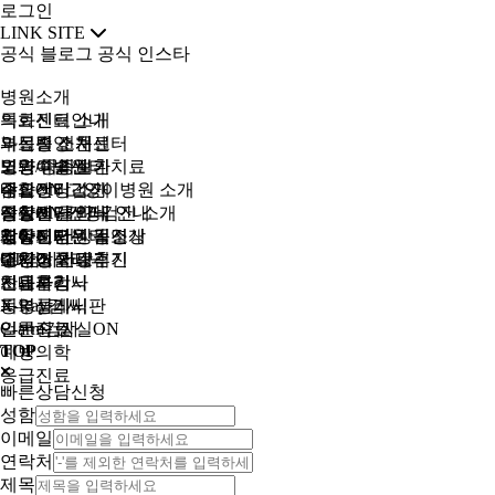
로그인
LINK SITE
공식 블로그
공식 인스타
병원소개
의료센터 소개
특화진료안내
의료진 소개
부신종양 치료
과목별 전문센터
병원 미리보기
노령/중증질환치료
외과수술센터
고양이병원
주요장비 소개
내과센터
잠실ON 고양이병원 소개
종합건강검진
진료시간 안내
종양센터
질환별 클리닉 안내
잠실ON 건강검진 소개
영상진단센터
찾아오시는 길
재활센터
고양이병원 동영상
강아지 건강검진
영상진단센터 소개
커뮤니티
주차장 안내
내시경클리닉
고양이 치료후기
고양이 건강검진
CT검사
병원소식
치과클리닉
안내사항
초음파검사
진료후기
피부클리닉
X-Ray검사
동영상게시판
일반진료
C-arm검사
언론속 잠실ON
TOP
예방의학
응급진료
빠른상담신청
성함
이메일
연락처
제목