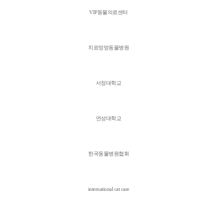
VIP동물의료센터
치료멍멍동물병원
서정대학교
연성대학교
한국동물병원협회
international cat care