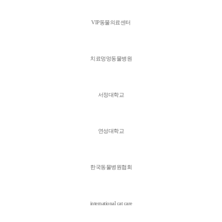
VIP동물의료센터
치료멍멍동물병원
서정대학교
연성대학교
한국동물병원협회
international cat care