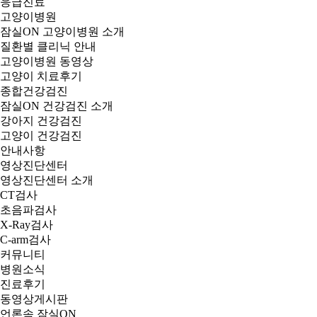
응급진료
고양이병원
잠실ON 고양이병원 소개
질환별 클리닉 안내
고양이병원 동영상
고양이 치료후기
종합건강검진
잠실ON 건강검진 소개
강아지 건강검진
고양이 건강검진
안내사항
영상진단센터
영상진단센터 소개
CT검사
초음파검사
X-Ray검사
C-arm검사
커뮤니티
병원소식
진료후기
동영상게시판
언론속 잠실ON