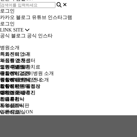
로그인
카카오
블로그
유튜브
인스타그램
로그인
LINK SITE
공식 블로그
공식 인스타
병원소개
의료센터 소개
특화진료안내
의료진 소개
부신종양 치료
과목별 전문센터
병원 미리보기
노령/중증질환치료
외과수술센터
고양이병원
주요장비 소개
내과센터
잠실ON 고양이병원 소개
종합건강검진
진료시간 안내
종양센터
질환별 클리닉 안내
잠실ON 건강검진 소개
영상진단센터
찾아오시는 길
재활센터
고양이병원 동영상
강아지 건강검진
영상진단센터 소개
커뮤니티
주차장 안내
내시경클리닉
고양이 치료후기
고양이 건강검진
CT검사
병원소식
치과클리닉
안내사항
초음파검사
진료후기
피부클리닉
X-Ray검사
동영상게시판
일반진료
C-arm검사
언론속 잠실ON
예방의학
응급진료